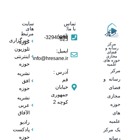
تماس
سایت
با ما:
های
مرتبط
تلفن:
32940838-
025
خبرگزاری
حوزه
مرکز
رسانه و
تلوزیون
ایمیل:
فضای
مجازی
اینترنتی
info@hresane.ir
حوزه های
حوزه
علمیه
مرکز
آدرس :
نشریه
رسانه و
قم
افق
خیابان
فضای
حوزه
جمهوری
مجازی
نشریه
کوچه 2
حوزه
عربی
های
الآفاق
علمیه
رادیو
یک مرکز
پادکست
حوزه
رسانه