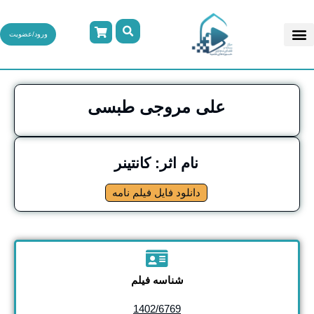
ورود/عضویت
علی مروجی طبسی
نام اثر: کانتینر
دانلود فایل فیلم نامه
شناسه فیلم
1402/6769