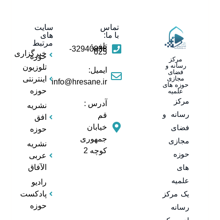
تماس
سایت
با ما:
های
مرتبط
تلفن:
32940838-
025
خبرگزاری
حوزه
مرکز
رسانه و
تلوزیون
ایمیل:
فضای
مجازی
اینترنتی
info@hresane.ir
حوزه های
حوزه
علمیه
مرکز
آدرس :
نشریه
رسانه و
قم
افق
خیابان
فضای
حوزه
جمهوری
مجازی
نشریه
کوچه 2
حوزه
عربی
های
الآفاق
علمیه
رادیو
یک مرکز
پادکست
حوزه
رسانه