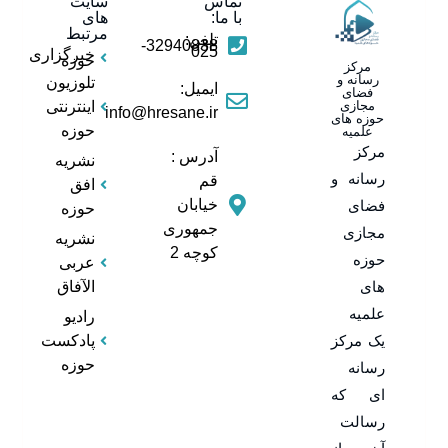
تماس
سایت
با ما:
های
مرتبط
تلفن:
32940838-
025
خبرگزاری
حوزه
مرکز
رسانه و
تلوزیون
ایمیل:
فضای
مجازی
اینترنتی
info@hresane.ir
حوزه های
حوزه
علمیه
مرکز
آدرس :
نشریه
رسانه و
قم
افق
خیابان
فضای
حوزه
جمهوری
مجازی
نشریه
کوچه 2
حوزه
عربی
های
الآفاق
علمیه
رادیو
یک مرکز
پادکست
حوزه
رسانه
ای که
رسالت