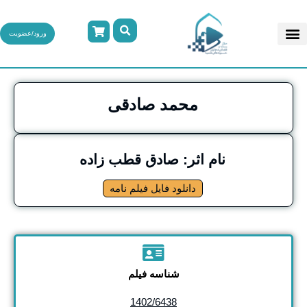
ورود/عضویت
محمد صادقی
نام اثر: صادق قطب زاده
دانلود فایل فیلم نامه
شناسه فیلم
1402/6438