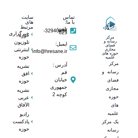
تماس
سایت
با ما:
های
مرتبط
تلفن:
32940838-
025
خبرگزاری
حوزه
مرکز
رسانه و
تلوزیون
ایمیل:
فضای
مجازی
اینترنتی
info@hresane.ir
حوزه های
حوزه
علمیه
مرکز
آدرس :
نشریه
رسانه و
قم
افق
خیابان
فضای
حوزه
جمهوری
مجازی
نشریه
کوچه 2
حوزه
عربی
های
الآفاق
علمیه
رادیو
یک مرکز
پادکست
حوزه
رسانه